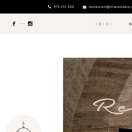
973 251 354
restaurant@elscomdals
INICI