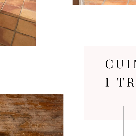
CUI
I T