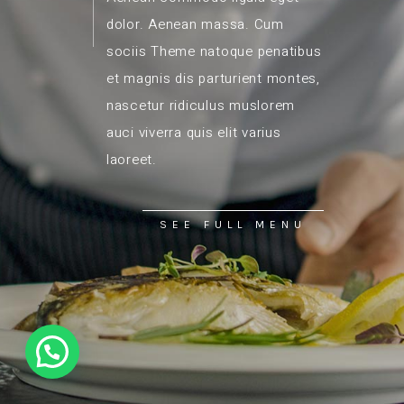
dolor. Aenean massa. Cum
sociis Theme natoque penatibus
et magnis dis parturient montes,
nascetur ridiculus muslorem
auci viverra quis elit varius
laoreet.
SEE FULL MENU